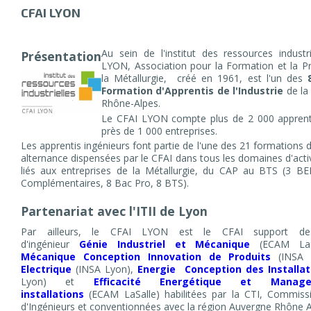
CFAI LYON
Au sein de l'institut des ressources industri
Présentation
LYON, Association pour la Formation et la 
la Métallurgie, créé en 1961, est l'un des
Formation d'Apprentis
de l'Industrie
de la
Rhône-Alpes.
Le CFAI LYON compte plus de 2 000 apprenti
près de 1 000 entreprises.
Les apprentis ingénieurs font partie de l'une des 21 formations
alternance dispensées par le CFAI dans tous les domaines d'activi
liés aux entreprises de la Métallurgie, du CAP au BTS (3 B
Complémentaires, 8 Bac Pro, 8 BTS).
Partenariat avec l'ITII de Lyon
Par ailleurs, le CFAI LYON est le CFAI support de
d'ingénieur
Génie Industriel et Mécanique
(ECAM LaS
Mécanique Conception Innovation de Produits
(INSA
Electrique
(INSA Lyon),
Energie Conception des Installat
Lyon) et
Efficacité Energétique et Mana
installations
(ECAM LaSalle) habilitées par la CTI, Commiss
d'Ingénieurs et conventionnées avec la région Auvergne Rhône A