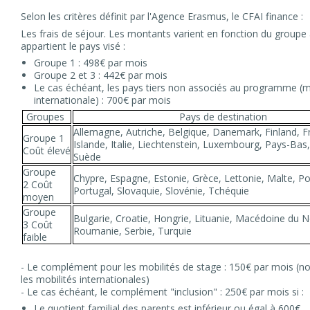
Selon les critères définit par l'Agence Erasmus, le CFAI finance :
Les frais de séjour. Les montants varient en fonction du groupe
appartient le pays visé :
Groupe 1 : 498€ par mois
Groupe 2 et 3 : 442€ par mois
Le cas échéant, les pays tiers non associés au programme (m
internationale) : 700€ par mois
Groupes
Pays de destination
Allemagne, Autriche, Belgique, Danemark, Finland, Fr
Groupe 1
Islande, Italie, Liechtenstein, Luxembourg, Pays-Bas
Coût élevé
Suède
Groupe
Chypre, Espagne, Estonie, Grèce, Lettonie, Malte, Po
2 Coût
Portugal, Slovaquie, Slovénie, Tchéquie
moyen
Groupe
Bulgarie, Croatie, Hongrie, Lituanie, Macédoine du 
3 Coût
Roumanie, Serbie, Turquie
faible
- Le complément pour les mobilités de stage : 150€ par mois (no
les mobilités internationales)
- Le cas échéant, le complément "inclusion" : 250€ par mois si :
Le quotient familial des parents est inférieur ou égal à 600€